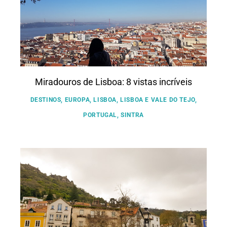
Miradouros de Lisboa: 8 vistas incríveis
DESTINOS
,
EUROPA
,
LISBOA
,
LISBOA E VALE DO TEJO
,
PORTUGAL
,
SINTRA