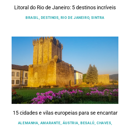
Litoral do Rio de Janeiro: 5 destinos incríveis
BRASIL
,
DESTINOS
,
RIO DE JANEIRO
,
SINTRA
15 cidades e vilas europeias para se encantar
ALEMANHA
,
AMARANTE
,
ÁUSTRIA
,
BESALÚ
,
CHAVES
,