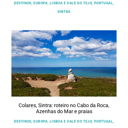
DESTINOS
,
EUROPA
,
LISBOA E VALE DO TEJO
,
PORTUGAL
,
SINTRA
Colares, Sintra: roteiro no Cabo da Roca,
Azenhas do Mar e praias
DESTINOS
,
EUROPA
,
LISBOA E VALE DO TEJO
,
PORTUGAL
,