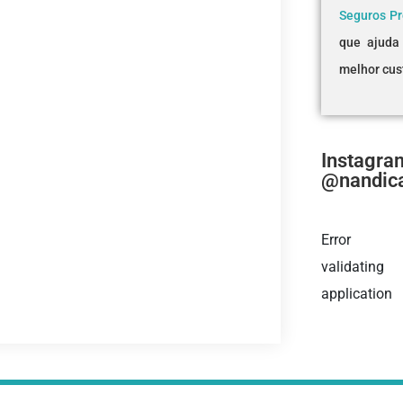
Seguros P
que ajuda
melhor cus
Instagram
@nandic
Error
validating
application