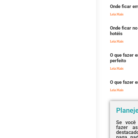
Onde ficar em
Leia Mais
Onde ficar no
hotéis
Leia Mais
O que fazer e
perfeito
Leia Mais
O que fazer 
Leia Mais
Planej
Se você 
fazer as
destaca
paga na