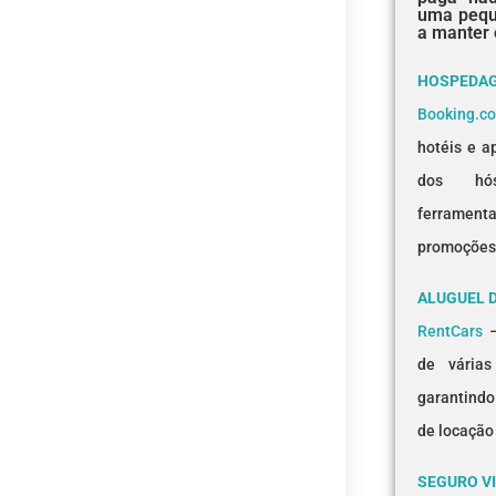
uma pequ
a manter 
HOSPEDA
Booking.c
hotéis e a
dos hós
ferramenta
promoções
ALUGUEL 
RentCars
–
de várias
garantindo
de locação
SEGURO V