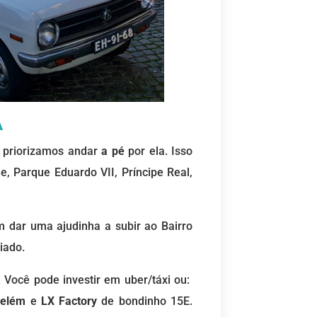
A
, priorizamos andar
a
pé
por ela. Isso
e, Parque Eduardo VII, Príncipe Real,
m dar uma ajudinha a subir ao Bairro
iado.
 Você pode investir em uber/táxi ou:
Belém
e
LX Factory
de bondinho 15E.