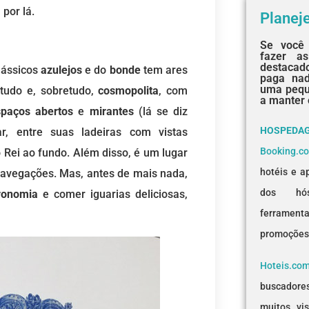
por lá.
Planej
Se você 
fazer as
destaca
clássicos
azulejos
e do
bonde
tem ares
paga na
uma pequ
tudo e, sobretudo,
cosmopolita
, com
a manter 
spaços abertos
e
mirantes
(lá se diz
HOSPEDA
r, entre suas ladeiras com vistas
Booking.c
o Rei ao fundo. Além disso, é um lugar
hotéis e a
Navegações. Mas, antes de mais nada,
dos hós
ronomia
e comer iguarias deliciosas,
ferramenta
promoções
Hoteis.co
buscadore
muitos vi