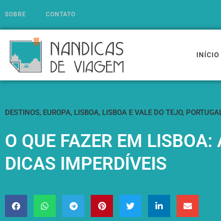
SOBRE
CONTATO
INÍCIO
DESTINOS
,
EUROPA
,
LISBOA
,
LISBOA E VALE DO TEJO
,
PORTUGA
O QUE FAZER EM LISBOA:
DICAS IMPERDÍVEIS