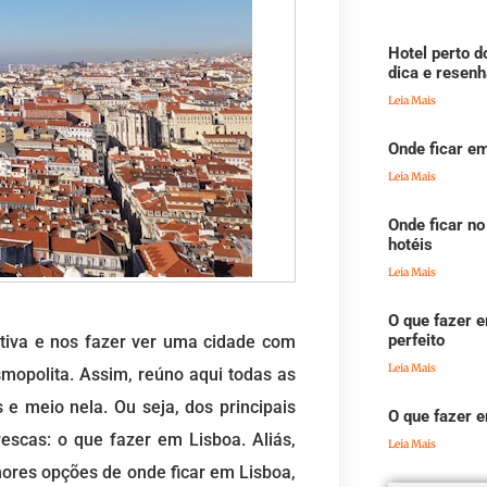
Hotel perto d
dica e resenh
Leia Mais
Onde ficar em
Leia Mais
Onde ficar no
hotéis
Leia Mais
O que fazer e
perfeito
itiva e nos fazer ver uma cidade com
Leia Mais
mopolita. Assim, reúno aqui todas as
e meio nela. Ou seja, dos principais
O que fazer 
rescas: o que fazer em Lisboa. Aliás,
Leia Mais
hores opções de onde ficar em Lisboa,