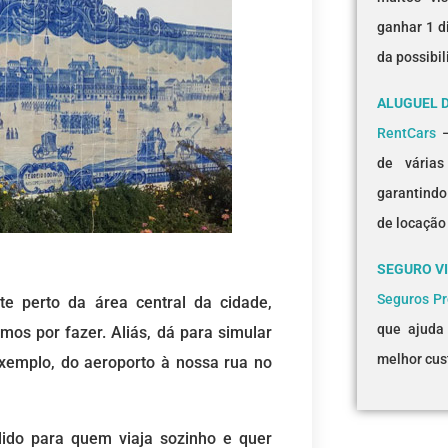
ganhar 1 di
da possibi
ALUGUEL 
RentCars
–
de várias
garantindo
de locação
SEGURO V
Seguros P
e perto da área central da cidade,
que ajuda
mos por fazer. Aliás, dá para simular
melhor cus
exemplo, do aeroporto à nossa rua no
lido para quem viaja sozinho e quer