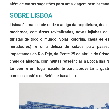
além de outras sugestões para uma viagem bem bacana 
SOBRE LISBOA
Lisboa é uma cidade onde o
antigo
da
arquitetura
, dos 
modernos
, com
áreas revitalizadas
, novas
lojinhas
de 
turistas de todo o mundo.
Solar
,
colorida
, cheia de
e
miradouros), é uma delícia de cidade para passea
impactantes do Rio Tejo, da Ponte 25 de abril e do Crist
cheio de
história
, com muitas referências à Época das 
também é um lugar excelente para aproveitar a
gast
como os pastéis de Belém e bacalhau.