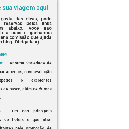
e sua viagem aqui
gosta das dicas, pode
 reservas pelos links
dos abaixo. Você não
da a mais e ganhamos
ena comissão que ajuda
o blog. Obrigada =)
GEM
om
– enorme variedade de
partamentos, com avaliação
pedes e excelentes
s de busca, além de ótimas
.
m
– um dos principais
s de hotéis e que atrai
sitantes pela promoção de